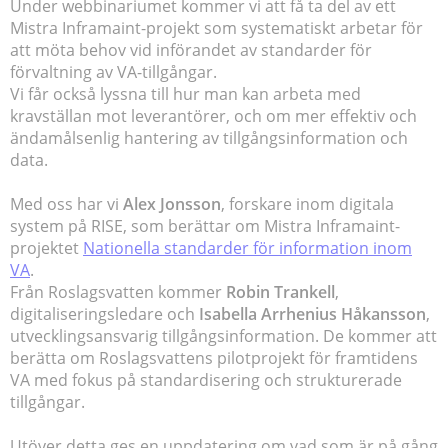
Under webbinariumet kommer vi att få ta del av ett
Mistra Inframaint-projekt som systematiskt arbetar för
att möta behov vid införandet av standarder för
förvaltning av VA-tillgångar.
Vi får också lyssna till hur man kan arbeta med
kravställan mot leverantörer, och om mer effektiv och
ändamålsenlig hantering av tillgångsinformation och
data.
Med oss har vi
Alex Jonsson
, forskare inom digitala
system på RISE, som berättar om Mistra Inframaint-
projektet
Nationella standarder för information inom
VA
.
Från Roslagsvatten kommer
Robin Trankell
,
digitaliseringsledare och
Isabella Arrhenius Håkansson
,
utvecklingsansvarig tillgångsinformation. De kommer att
berätta om Roslagsvattens pilotprojekt för framtidens
VA med fokus på standardisering och strukturerade
tillgångar.
Utöver detta ges en uppdatering om vad som är på gång