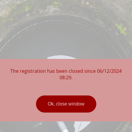
Att lyckas med standarder
The registration has been closed since 06/12/2024
inom VA
08:29.
Frukostwebbinarium med
Mistra InfraMaint
Ok, close window