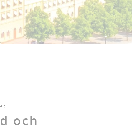
e:
d och