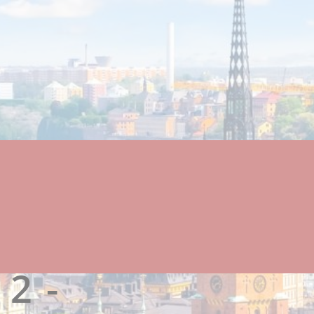
ll
 2 -