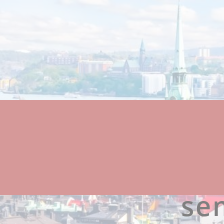
I
sem