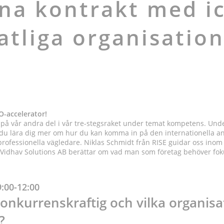
na kontrakt med i
atliga organisatio
O-accelerator!
 på vår andra del i vår tre-stegsraket under temat kompetens. Und
får du lära dig mer om hur du kan komma in på den internationell
a professionella vägledare. Niklas Schmidt från RISE guidar oss in
Vidhav Solutions AB berättar om vad man som företag behöver foku
9:00-12:00
konkurrenskraftig och vilka organisa
?