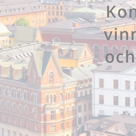
Kon
vin
och