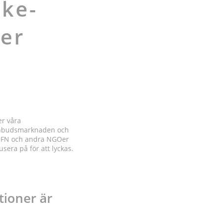
cke-
ner
er våra
a anbudsmarknaden och
om FN och andra NGOer
sera på för att lyckas.
tioner är