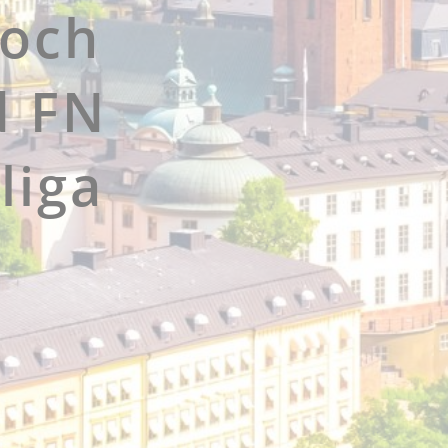
 och
d FN
liga