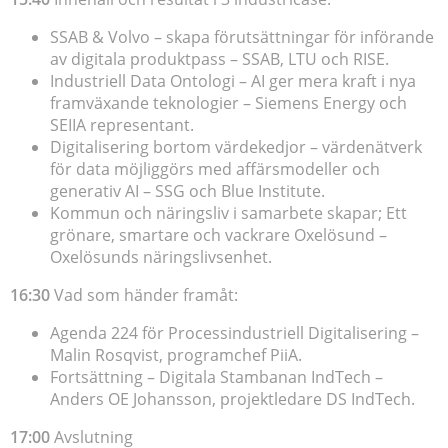
SSAB & Volvo – skapa förutsättningar för införande
av digitala produktpass – SSAB, LTU och RISE.
Industriell Data Ontologi – AI ger mera kraft i nya
framväxande teknologier – Siemens Energy och
SEIIA representant.
Digitalisering bortom värdekedjor – värdenätverk
för data möjliggörs med affärsmodeller och
generativ AI – SSG och Blue Institute.
Kommun och näringsliv i samarbete skapar; Ett
grönare, smartare och vackrare Oxelösund –
Oxelösunds näringslivsenhet.
16:30
Vad som händer framåt:
Agenda 224 för Processindustriell Digitalisering –
Malin Rosqvist, programchef PiiA.
Fortsättning – Digitala Stambanan IndTech –
Anders OE Johansson, projektledare DS IndTech.
17:00
Avslutning