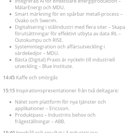
Integrerad AI för effektivare energiproduktion –
MälarEnergi och MDU.
Smart märkning för en spårbar metall-process –
Ovako och Swerim.
Digitalisering i stålindustri med flera siter – Skapa
förutsättningar för effektivt utbyta av data IRL –
Outokumpu och RISE.
Systemintegration och affärsutveckling i
värdekedjor – MDU.
Bästa (Digital) Praxis är nyckeln till industriell
utveckling – Blue Institute.
14:45
Kaffe och smörgås
15:15
Inspirationspresentationer från två deltagare:
Nätet som plattform för nya tjänster och
applikationer – Ericsson.
Produktpass – Industrins behov och
frågeställningar – ABB.
15:40
Innehåll och resultat i 3 industricase: