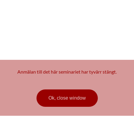
ndustrialisering av additiv tillve
Anmälan till det här seminariet har tyvärr stängt.
2023
 deltagande kommer länk att skickas ut några dagar före s
Ok, close window