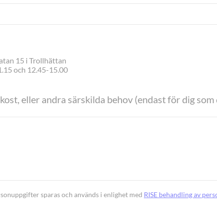
tan 15 i Trollhättan
10.00-11.15 och 12.45-15.00
ost, eller andra särskilda behov (endast för dig som d
rsonuppgifter sparas och används i enlighet med
RISE behandling av pers