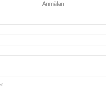
Anmälan
on