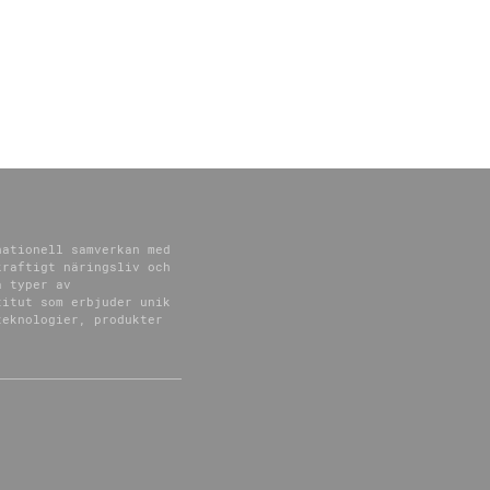
nationell samverkan med
kraftigt näringsliv och
a typer av
titut som erbjuder unik
teknologier, produkter