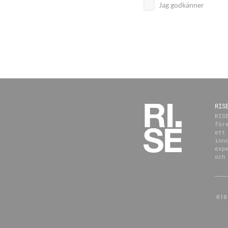
Jag godkänner
RIS
RIS
för
ett
inn
exp
och
010