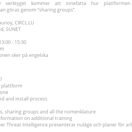
v verktyget kommer att innefatta hur plattforme
kan göras genom “sharing groups”.
aunoy, CIRCL.LU
ed, SUNET
3:00 - 15:30
om
onen sker på engelska
?
 plattform
done
ed and install process
ts, sharing groups and all the nomenklature
formation on additional training
r Threat Intelligence presenterar nuläge och planer för a