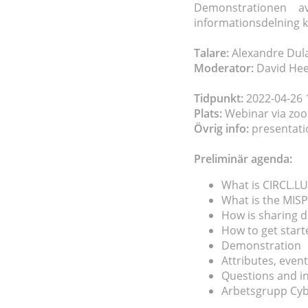
Demonstrationen a
informationsdelning 
Talare:
Alexandre Dul
Moderator:
David He
Tidpunkt:
2022-04-26 1
Plats:
Webinar via zo
Övrig info:
presentati
Preliminär agenda:
What is CIRCL.LU
What is the MISP
How is sharing 
How to get start
Demonstration
Attributes, even
Questions and in
Arbetsgrupp Cybe