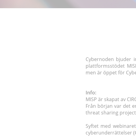
Cybernoden bjuder in
plattformsstödet MIS
men är öppet för Cyb
Info:
MISP är skapat av CIR
Från början var det 
threat sharing project
Syftet med webinaret 
cyberunderrättelser (C