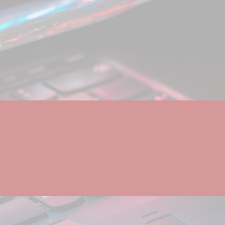
hreat
h