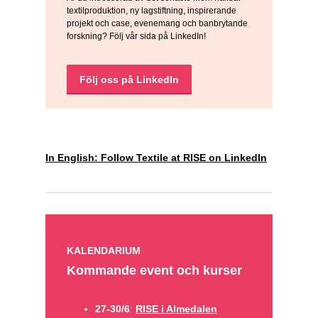
textilproduktion, ny lagstiftning, inspirerande
projekt och case, evenemang och banbrytande
forskning? Följ vår sida på LinkedIn!
Följ oss på LinkedIn
In English: Follow Textile at RISE on LinkedIn
KALENDARIUM
Kommande event och kurser
27-30/6
:
RISE i Almedalen