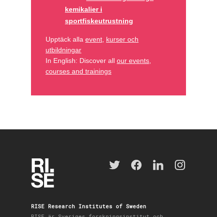
kemikalier i
sportfiskeutrustning
Upptäck alla
event
,
kurser och
utbildningar
In English: Discover all
our events
,
courses and trainings
RISE Research Institutes of Sweden
RISE är Sveriges forskningsinstitut och