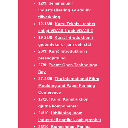
12/9
:
Seminarium:
Industrialisering av additiv
tillverkning
12-13/9:
Kurs: Teknisk renhet
enligt VDA19.1 och VDA19.2
19-21/9
:
Kurs: Introduktion i
gjuteriteknik - järn och stål
26/9:
Kurs: Introduktion i
pressgjutning
27/9
:
Event: Open Technology
Day
27-28/9
:
The International Fibre
Moulding and Paper Forming
Conference
17/10:
Kurs: Konstruktion
gjutna komponenter
24/10
:
Utbildning inom
industriell partikel- och ytrenhet
26/10
:
Branschdag: Farliga