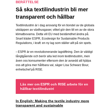
BERÄTTELSE
Så ska textilindustrin bli mer
transparent och hållbar
Textilindustrin är i dag ansvarig för en tiondel av de globala
utsläppen av växthusgaser, vilket gör den till en av de stora
klimatbovarna. Detta vill EU med bestämdhet ändra på.
Snart träder ESPR, Ecodesign for Sustainable Products
Regulations, i kraft: en ny lag som ställer allt på sin spets.
– ESPR är en revolutionerande lagstiftning. Den är väldigt
långtgående och berör alla led inom textilindustrin, men
även oss konsumenter eftersom den är avsedd att hjälpa
oss att göra mer hållbara val, säger Lisa Schwarz Bour,
enhetschef på RISE.
Läs mer om ESPR och RISE arbete för en
hållbar textilindustri
In English: Making the textile industry more
transparent and sustainable