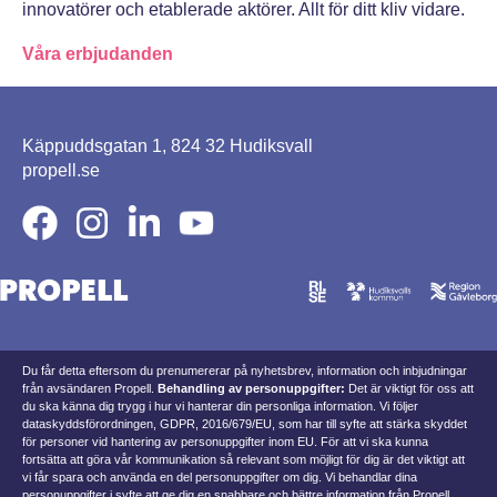
innovatörer och etablerade aktörer. Allt för ditt kliv vidare.
Våra erbjudanden
Käppuddsgatan 1
,
824 32 Hudiksvall
propell.se
Du får detta eftersom du prenumererar på nyhetsbrev, information och inbjudningar
från avsändaren Propell.
Behandling av personuppgifter:
Det är viktigt för oss att
du ska känna dig trygg i hur vi hanterar din personliga information. Vi följer
dataskyddsförordningen, GDPR, 2016/679/EU, som har till syfte att stärka skyddet
för personer vid hantering av personuppgifter inom EU. För att vi ska kunna
fortsätta att göra vår kommunikation så relevant som möjligt för dig är det viktigt att
vi får spara och använda en del personuppgifter om dig. Vi behandlar dina
personuppgifter i syfte att ge dig en snabbare och bättre information från Propell.