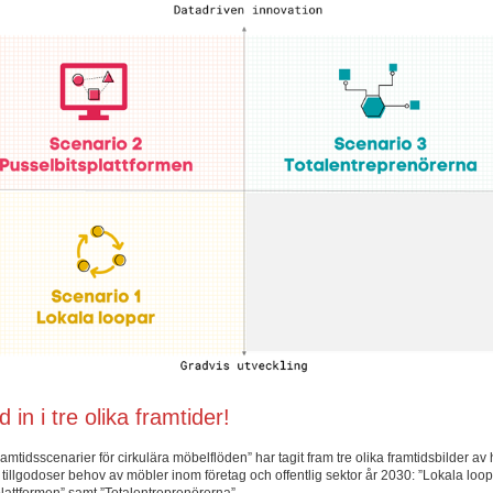
 in i tre olika framtider!
ramtidsscenarier för cirkulära möbelflöden” har tagit fram tre olika framtidsbilder av h
tt tillgodoser behov av möbler inom företag och offentlig sektor år 2030: ”Lokala loop