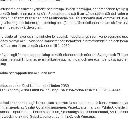
plattformen” samt ”Totalentreprenörerna”.
ttelserna beskriver ”lyckade” och rimliga utvecklingsvägar, där branschen tydligt g
en cirkulär logik, men på olika sätt. Scenarierna utgår ifrån två områden där det råder 
tt och hur snabbt branschen och relationerna mellan aktörerna däri kommer att utvec
gitalisering och informationsdelning och (2) hur affärsrelationen mellan aktörer utv
liseringsgrad i värdekedjan.
r diskuterat risker och möjligheter för svensk möbelbransch som varje scenario me
 behov av nya och utvecklade kompetenser, förbättrad informationsdelning och förän
s ställas om till en cirkulär ekonomi till år 2030.
r även tagit fram en rapport kring cirkulär ekonomi och möbler i Sverige och EU so
nomi i relation till branschens hållbarhetsutmaningar och ger exempel på strategier, 
ling.
ladda ner rapporterna och läsa mer:
tidsscenarier för cirkulära möbelflöden 2030
ular Economy & the Furniture industry: The state-of-the-art in the EU & Sweden
anisationer har deltagit i processen att utveckla scenarierna och konsekvensanaly
r finansierats av Västra Götalandsregionen. Projektparter har varit White Arkitekter
amhall, Input Interiör, Lerums kommun, Skaraborgs kommunalförbund, SVID, Interio
r utveckling Skåne, Substitutionscentrum, TEKO och Kinnarps.