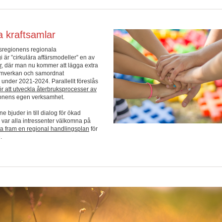
 kraftsamlar
dsregionens regionala
i är ”cirkulära affärsmodeller” en av
r
, där man nu kommer att lägga extra
samverkan och samordnat
 under 2021-2024. Parallellt föreslås
ör att utveckla återbruksprocesser av
onens egen verksamhet.
 bjuder in till dialog för ökad
ni var alla intressenter välkomna på
 ta fram en regional handlingsplan
för
e.