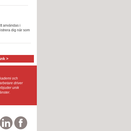
att användas i
istrera dig när som
änk >
 akademi och
darbetare driver
erbjuder unik
änster.