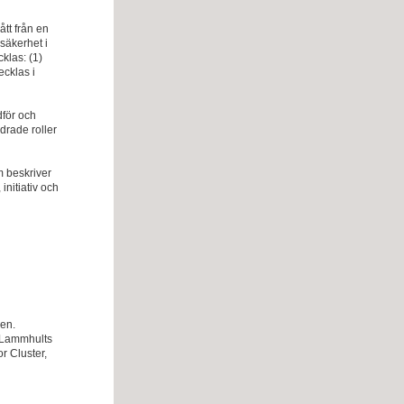
ått från en
osäkerhet i
klas: (1)
ecklas i
dför och
drade roller
m beskriver
initiativ och
sen.
, Lammhults
r Cluster,