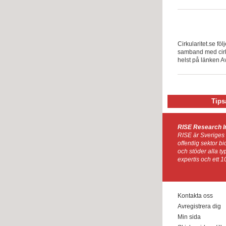
Cirkularitet.se föl
samband med cirku
helst på länken Av
Tips
RISE Research I
RISE är Sveriges 
offentlig sektor b
och stöder alla ty
expertis och ett 1
Kontakta oss
Avregistrera dig
Min sida