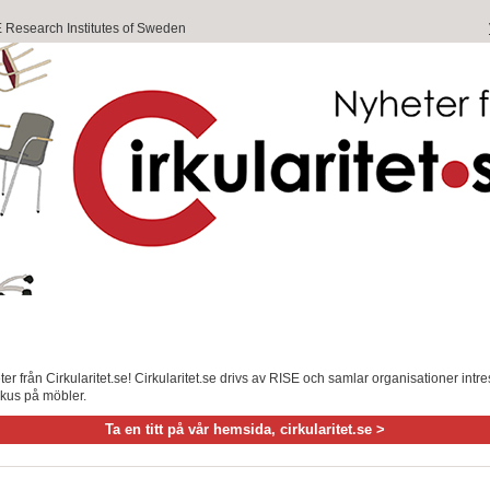
E Research Institutes of Sweden
r från Cirkularitet.se! Cirkularitet.se drivs av RISE och samlar organisationer intr
okus på möbler.
Ta en titt på vår hemsida, cirkularitet.se >