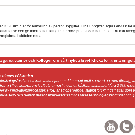
jer
RISE riktlinjer för hantering av personuppgifter
. Dina uppgifter lagras endast för 
laritet.se och ge information kring relaterade projekt och händelser. Du kan avreg
registrera i sidfoten nedan.
a gärna vänner och kollegor om vårt nyhetsbrev! Klicka för anmälningsl
nstitutes of Sweden
forskningsinstitut och innovationspartner. I internationell samverkan med företag,
idrar vi till ett konkurrenskraftigt näringsliv och ett hållbart samhälle. Våra 2 800 me
per av innovationsprocesser. RISE är ett oberoende, statligt forskningsinstitut som 
00-tal test- och demonstrationsmiljöer för framtidssäkra teknologier, produkter och tj