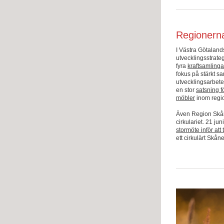
Regionerna
I Västra Götalan
utvecklingsstrateg
fyra
kraftsamlinga
fokus på stärkt 
utvecklingsarbete
en stor
satsning f
möbler
inom regi
Även Region Skåne
cirkulariet. 21 ju
stormöte inför att
ett cirkulärt Skån