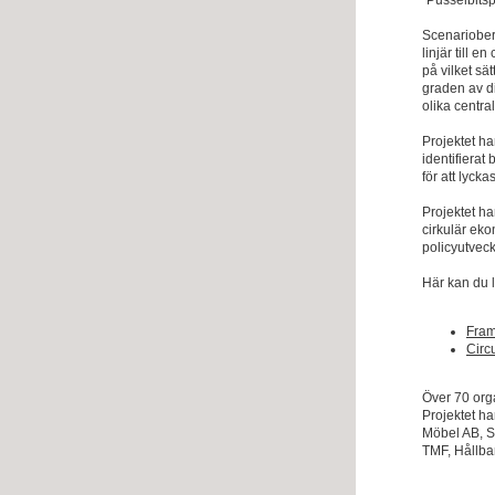
”Pusselbits
Scenarioberä
linjär till 
på vilket sä
graden av di
olika centra
Projektet ha
identifierat
för att lycka
Projektet ha
cirkulär eko
policyutveck
Här kan du 
Fram
Circ
Över 70 org
Projektet ha
Möbel AB, S
TMF, Hållba