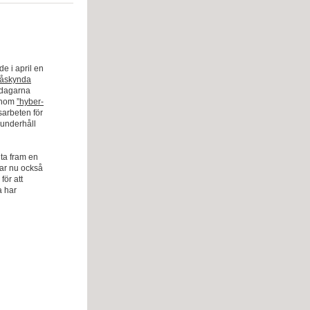
e i april en
påskynda
i dagarna
 inom
”hyber-
sarbeten för
 underhåll
 ta fram en
har nu också
för att
a har