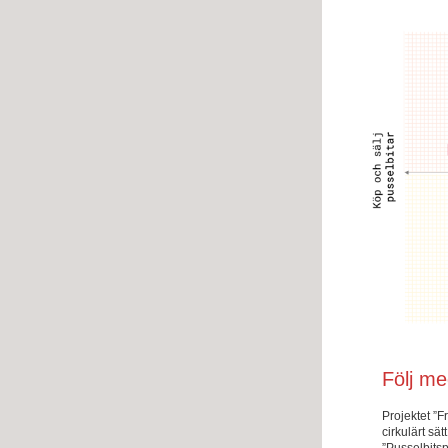
Följ med
Projektet ”F
cirkulärt sä