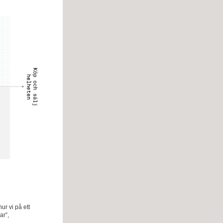
ur vi på ett
ar”,