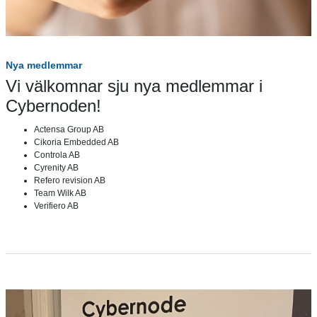
Nya medlemmar
Vi välkomnar sju nya medlemmar i
Cybernoden!
Actensa Group AB
Cikoria Embedded AB
Controla AB
Cyrenity AB
Refero revision AB
Team Wilk AB
Verifiero AB